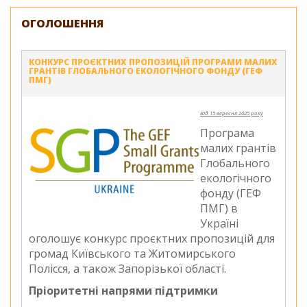
практик
ГЕФ
ОГОЛОШЕННЯ
ПМГ
–
Україна
КОНКУРС ПРОЄКТНИХ ПРОПОЗИЦІЙ ПРОГРАМИ МАЛИХ
предста
ГРАНТІВ ГЛОБАЛЬНОГО ЕКОЛОГІЧНОГО ФОНДУ (ГЕФ
ПМГ)
на
VIII
Форумі
Від 15 вересня 2025 року
Carpati
Програма
малих грантів
Глобального
екологічного
фонду (ГЕФ
ПМГ) в
Україні
оголошує конкурс проєктних пропозицій для
громад Київського та Житомирського
Полісся, а також Запорізької області.
Пріоритетні напрями підтримки