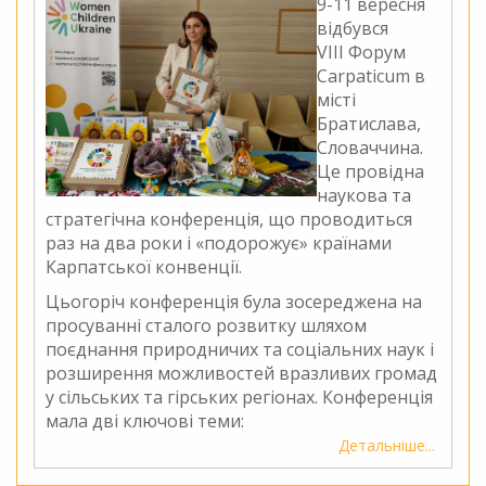
9-11 вересня
відбувся
VIII Форум
Carpaticum в
місті
Братислава,
Словаччина.
Це провідна
наукова та
стратегічна конференція, що проводиться
раз на два роки і «подорожує» країнами
Карпатської конвенції.
Цьогоріч конференція була зосереджена на
просуванні сталого розвитку шляхом
поєднання природничих та соціальних наук і
розширення можливостей вразливих громад
у сільських та гірських регіонах. Конференція
мала дві ключові теми:
Детальніше
про
Кращі