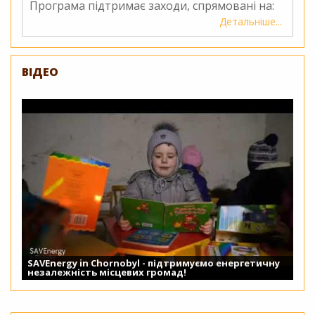
Програма підтримає заходи, спрямовані на:
Детальніше
про
Конкурс
проєктн
пропози
ВІДЕО
Програ
малих
грантів
Глобал
екологі
фонду
(ГЕФ
ПМГ)
SAVEnergy in Chornobyl - підтримуємо енергетичну
незалежність місцевих громад!