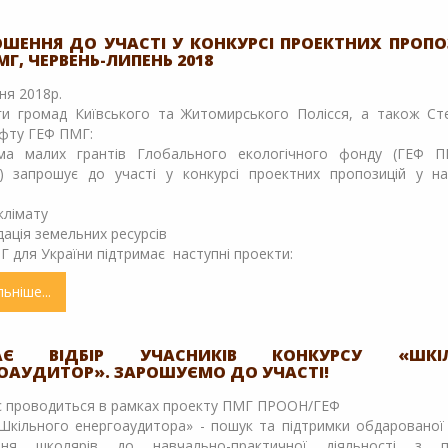
відбір
учасників
ШЕННЯ ДО УЧАСТІ У КОНКУРСІ ПРОЕКТНИХ ПРОП
МГ, ЧЕРВЕНЬ-ЛИПЕНЬ 2018
конкурсу
«Шкільний
ня 2018р.
енергоаудитор».
ги громад Київського та Житомирського Полісся, а також Ст
Зарошуємо
фту ГЕФ ПМГ:
до
ма малих грантів Глобального екологічного фонду (ГЕФ 
участі!
и) запрошує до участі у конкурсі проектних пропозицій у на
 клімату
дація земельних ресурсів
 для України підтримає наступні проекти:
льніше
про
Запрошення
до
участі
АЄ ВІДБІР УЧАСНИКІВ КОНКУРСУ «ШКІ
ОАУДИТОР». ЗАРОШУЄМО ДО УЧАСТІ!
у
конкурсі
с проводиться в рамках проекту ПМГ ПРООН/ГЕФ
проектних
Шкільного енергоаудитора» - пошук та підтримки обдарованої 
пропозицій
ння школярів до навчально-практичної діяльності з 