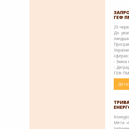
ЗАПРО
ГЕФ П
25 черв
До ува
ландша
Програ
Україн
сферах:
- Зміна
- Дегра
ГЕФ ПМГ
Дета
ТРИВ
ЕНЕРГ
Конкур
Мета «
залуче