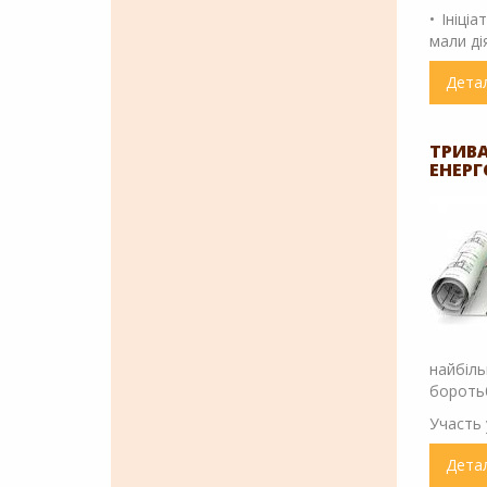
• Ініці
мали ді
Дета
ТРИВ
ЕНЕРГ
найбіл
боротьб
Участь 
Дета