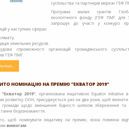
суспільства та партнерів мережі ГЕФ П
Програма малих грантів Глоба
екологічного фонду (ГЕФ ПМГ для У
запрошує до участі у конкурсі пр
цій у наступних сферах:
клімату.
дація земельних ресурсів.
удова спроможності організацій громадянського суспільс
ів ГЕФ ПМГ.
льніше
про
Запрошення
до
участі
ИТО НОМІНАЦІЮ НА ПРЕМІЮ "ЕКВАТОР 2019"
у
 "Екватор 2019"
, організована ініціативою Equator Initiative 
конкурсі
и розвитку ООН, присуджується раз на два роки, щоб визнати
проектних
я громади щодо зменшення бідності шляхом збереження та 
пропозицій
тання біорізноманіття.
го, щоб номінувати ініціативу на премію, вона повинна відп
ним
вимогам
: