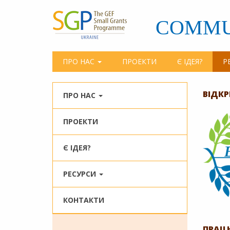
Перейти
до
COMMU
основного
матеріалу
ПРО НАС
ПРОЕКТИ
Є ІДЕЯ?
Р
ВІДКР
ПРО НАС
ПРОЕКТИ
Є ІДЕЯ?
РЕСУРСИ
КОНТАКТИ
ПРАЦ