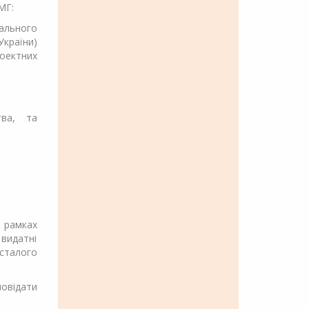
МГ:
льного
країни)
оектних
тва, та
в рамках
 видатні
сталого
овідати