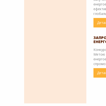
енерго
ефектив
глобаль
Дета
ЗАП
ЕНЕР
Конкур
Метою К
енерго
спромо
Дета