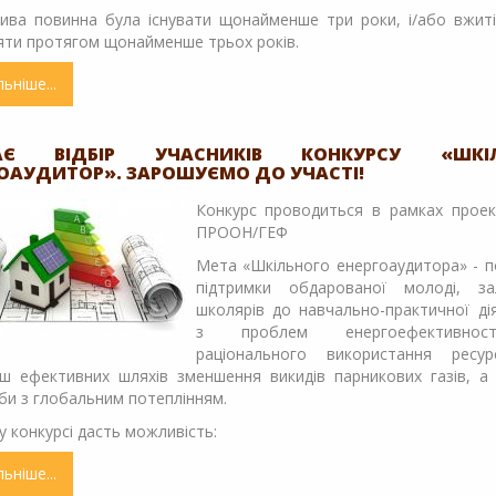
атива повинна була існувати щонайменше три роки, і/або вжит
яти протягом щонайменше трьох років.
льніше
про
Відкрито
номінацію
на
АЄ ВІДБІР УЧАСНИКІВ КОНКУРСУ «ШКІ
ОАУДИТОР». ЗАРОШУЄМО ДО УЧАСТІ!
премію
"Екватор
Конкурс проводиться в рамках прое
2019"
ПРООН/ГЕФ
Мета «Шкільного енергоаудитора» - п
підтримки обдарованої молоді, за
школярів до навчально-практичної ді
з проблем енергоефективно
раціонального використання ресур
ьш ефективних шляхів зменшення викидів парникових газів, а
и з глобальним потеплінням.
у конкурсі дасть можливість:
льніше
про
Триває