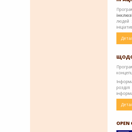
Програ
інклюз
людей 
ініціат
Дета
ЩОДО
Програ
концепц
Інформ
розділ
інформа
Дета
OPEN 