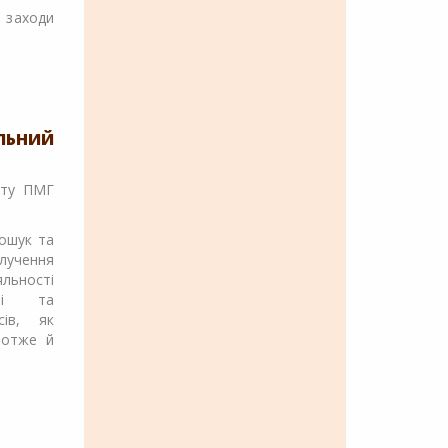
і заходи
ЛЬНИЙ
кту ПМГ
ошук та
лучення
яльності
сті та
сів, як
 отже й