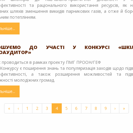
ГЕФ
ефективності та раціонального використання ресурсів, як н
ПМГ,
них шляхів зменшення викидів парникових газів, а отже й бо
червень-
ним потеплінням.
липень
2018
льніше
про
Триває
відбір
учасників
РОШУЄМО ДО УЧАСТІ У КОНКУРСІ «ШКІЛ
ГОАУДИТОР»
конкурсу
«Шкільний
с проводиться в рамках проекту ПМГ ПРООН/ГЕФ
енергоаудитор».
онкурсу є поширення знань та популяризація заходів щодо пі
Зарошуємо
ефективності, а також розширення можливостей та під
до
жності молодіжних громад.
участі!
льніше
про
Запрошуємо
до
«
‹
1
2
3
4
5
6
7
8
9
›
»
участі
у
конкурсі
«Шкільний
енергоаудитор»