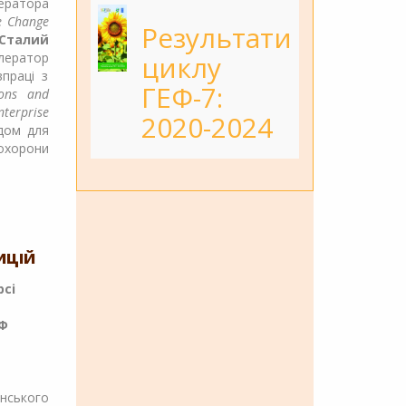
ератора
e Change
Результати
Сталий
ератор
циклу
праці з
ГЕФ-7:
ions and
nterprise
2020-2024
дом для
 охорони
ИЦІЙ
рсі
Ф
ського