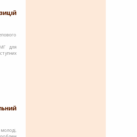
ОЗИЦІЙ
епового
ПМГ для
ступних
ЛЬНИЙ
молоді,
проблем