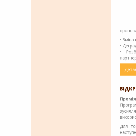
пропози
• Зміна 
• Дегра
• Розб
партнер
Дета
ВІДКР
Премія
Програм
зусилл
викорис
Для то
наступ