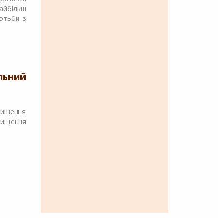
айбільш
ротьби з
ЬНИЙ
двищення
вищення