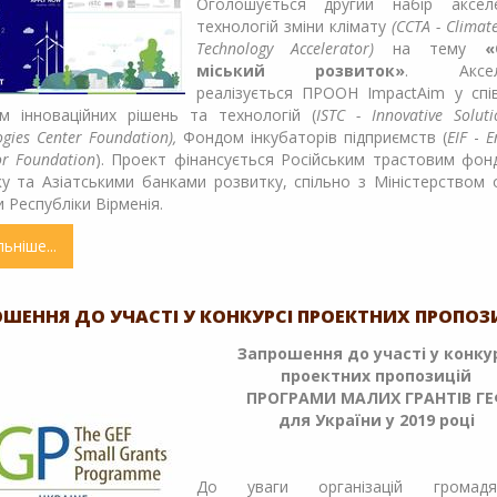
Оголошується другий набір аксел
ПМГ
технологій зміни клімату
(CCTA - Climat
Technology Accelerator)
на тему
«
міський розвиток»
. Аксел
реалізується ПРООН ImpactAim у спів
м інноваційних рішень та технологій (
ISTC - Innovative Solut
gies Center Foundation),
Фондом інкубаторів підприємств (
EIF
-
E
or Foundation
). Проект фінансується Російським трастовим фон
у та Азіатськими банками розвитку, спільно з Міністерством
 Республіки Вірменія.
льніше
про
OPEN
CALL:
Climate
ШЕННЯ ДО УЧАСТІ У КОНКУРСІ ПРОЕКТНИХ ПРОПОЗ
Change
Запрошення до участі у конку
Technology
проектних пропозицій
Accelerator
ПРОГРАМИ МАЛИХ ГРАНТІВ ГЕ
для України у 2019 році
До уваги організацій громадян