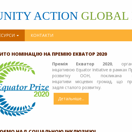
NITY ACTION
GLOBAL 
ЕСУРСИ
КОНТАКТИ
ИТО НОМІНАЦІЮ НА ПРЕМІЮ ЕКВАТОР 2020
Премія Екватор 2020
, орган
ініціативою Equator Initiative в рамках 
розвитку ООН, покликана в
ініціативи місцевих громад, що п
задля сталого розвитку.
Детальніше
про
ВІДКРИТО
НОМІНАЦІЮ
НА
ПРЕМІЮ
ЕКВАТОР
ЮЄМО НАД СОЦІАЛЬНОЮ ІНКЛЮЗІЄЮ!