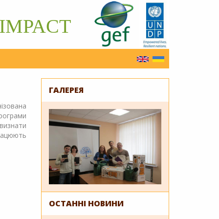
IMPACT
English
Українська
ГАЛЕРЕЯ
ізована
Програми
изнати
рацюють
ОСТАННІ НОВИНИ