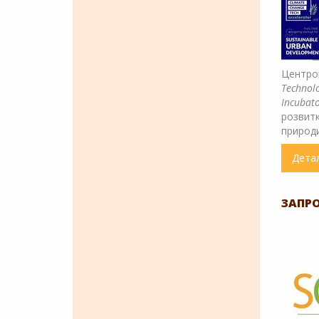
Центро
Technolo
Incubat
розвитк
природи
Дета
ЗАПРО