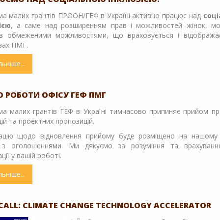
2020
ма малих грантів ПРООН/ГЕФ в Україні активно працює над
соц
ією
, а саме над розширенням прав і можливостей жінок, мо
з обмеженими можливостями, що враховується і відобража
ивах ПМГ.
льніше
про
Працюємо
над
соціальною
 РОБОТИ ОФІСУ ГЕФ ПМГ
інклюзією!
ма малих грантів ГЕФ в Україні тимчасово припиняє прийом пр
ій та проектних пропозицій.
ацію щодо відновлення прийому буде розміщено на нашому 
і з оголошеннями. Ми дякуємо за розуміння та врахуванн
ції у вашій роботі.
льніше
про
ЩОДО
РОБОТИ
ОФІСУ
CALL: CLIMATE CHANGE TECHNOLOGY ACCELERATOR
ГЕФ