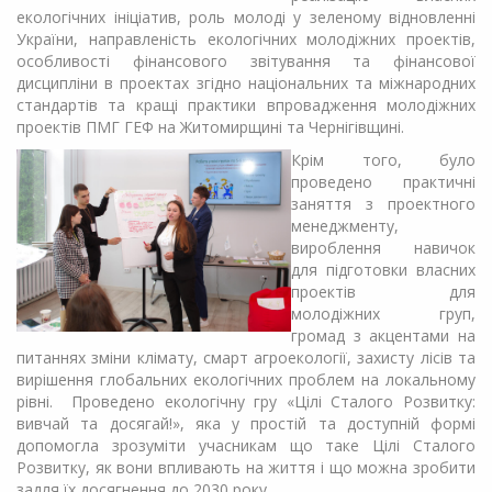
екологічних ініціатив, роль молоді у зеленому відновленні
України, направленість екологічних молодіжних проектів,
особливості фінансового звітування та фінансової
дисципліни в проектах згідно національних та міжнародних
стандартів та кращі практики впровадження молодіжних
проектів ПМГ ГЕФ на Житомирщині та Чернігівщині.
Крім того, було
проведено практичні
заняття з проектного
менеджменту,
вироблення навичок
для підготовки власних
проектів для
молодіжних груп,
громад з акцентами на
питаннях зміни клімату, смарт агроекології, захисту лісів та
вирішення глобальних екологічних проблем на локальному
рівні. Проведено екологічну гру «Цілі Сталого Розвитку:
вивчай та досягай!», яка у простій та доступній формі
допомогла зрозуміти учасникам що таке Цілі Сталого
Розвитку, як вони впливають на життя і що можна зробити
задля їх досягнення до 2030 року.