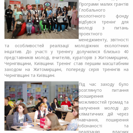
Програми малих грантів
Глобального
екологічного фонду
відбувся тренінг для
молоді з питань
проектного
менеджменту, звітності
та особливостей реалізації молодіжних екологічних
ініціатив. До участі у тренінгу долучилися близько 40
представників молоді, вчителів, кураторів з Житомирщини,
Чернігівщини, Київщини. Тренінг став першим масштабним
заходом на Житомирщині, попереду серія тренінгів на
Чернігівщині та Київщині.
Під час заходу було
розглянуто питання
розширення
можливостей громад та
залучення молоді до
кліматичних дій через
навчання, поширення
обізнаності та
реалізацію власних