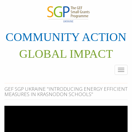
Перейти
до
основного
матеріалу
COMMUNITY ACTION
GLOBAL IMPACT
Togg
navi
GEF SGP UKRAINE "INTRODUCING ENERGY EFFICIENT
MEASURES IN KRASNODON SCHOOLS"