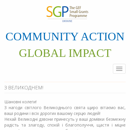
Перейти
до
основного
матеріалу
COMMUNITY ACTION
GLOBAL IMPACT
Togg
navi
З ВЕЛИКОДНЕМ!
Шановні колеги!
З нагоди світлого Великоднього свята щиро вітаємо вас,
ваші родини і всіх дорогих вашому серцю людей!
Нехай Великодні дзвони принесуть у ваші домівки безмежну
радість та злагоду, спокій і благополуччя, щастя і міцне