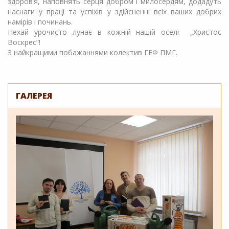
здоров’я, наповнять серця добром і милосердям, додадуть
наснаги у праці та успіхів у здійсненні всіх ваших добрих
намірів і починань.
Нехай урочисто лунає в кожній нашій оселі „Христос
Воскрес”!
З найкращими побажаннями колектив ГЕФ ПМГ.
ГАЛЕРЕЯ